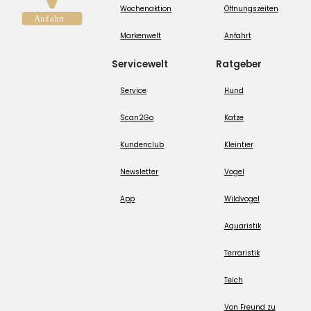
Wochenaktion
Öffnungszeiten
Markenwelt
Anfahrt
Servicewelt
Ratgeber
Service
Hund
Scan2Go
Katze
Kundenclub
Kleintier
Newsletter
Vogel
App
Wildvogel
Aquaristik
Terraristik
Teich
Von Freund zu