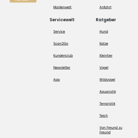
Markenwelt
Anfahrt
Servicewelt
Ratgeber
Service
Hund
Scan2Go
Katze
Kundenclub
Kleintier
Newsletter
Vogel
App
Wildvogel
Aquaristik
Terraristik
Teich
Von Freund zu
Freund