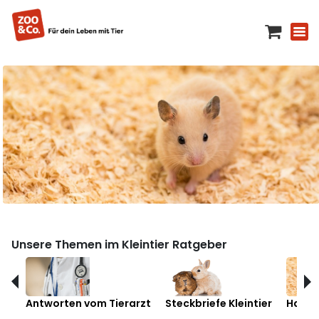
Unsere Themen im Kleintier Ratgeber
Antworten vom Tierarzt
Steckbriefe Kleintier
Hamst